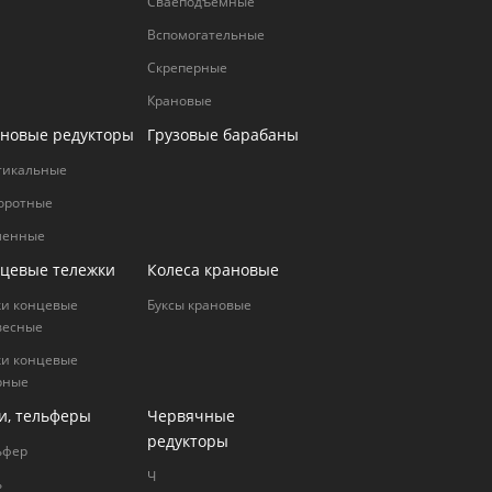
Сваеподъемные
Вспомогательные
Cкреперные
Крановые
новые редукторы
Грузовые барабаны
тикальные
оротные
ленные
цевые тележки
Колеса крановые
ки концевые
Буксы крановые
весные
ки концевые
рные
и, тельферы
Червячные
редукторы
ьфер
Ч
ь