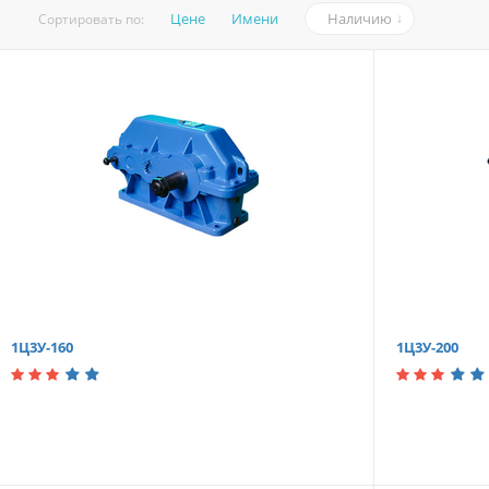
Цене
Имени
Наличию
Сортировать по:
1Ц3У-160
1Ц3У-200