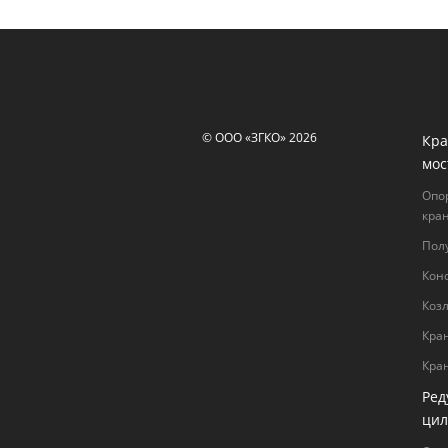
© ООО «ЗГКО» 2026
Кра
мос
Опо
кра
Пол
Кон
Коз
Кра
Кра
Ред
цил