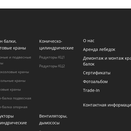
О нас
н балки,
Коническо-
товые краны
цилиндрические
Аренда лебедок
рные и подвесные
Редукторы КЦ1
Демонтаж и монтаж кр
ны
балок
Редукторы КЦ2
укозловые краны
Сертификаты
сольные краны
Фотоальбом
ловые краны
Trade-In
н-балка подвесная
Контактная информац
н-балка опорная
укторы
Вентиляторы,
индрические
дымососы