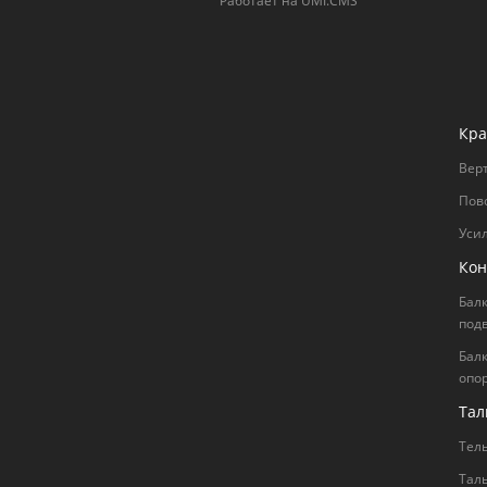
Работает на UMI.CMS
Кра
Вер
Пов
Уси
Кон
Бал
под
Бал
опо
Тал
Тел
Тал