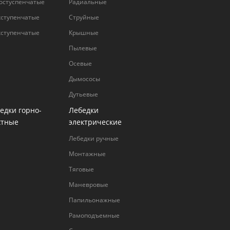
остуспенчатые
Радиальные
хступенчатые
Струйные
хступенчатые
Крышные
Пылевые
Осевые
Дымососы
Дутьевые
едки горно-
Лебедки
хтные
электрические
Лебедки ручные
Монтажные
Тяговые
Маневровые
Папильонажные
Рамоподъемные