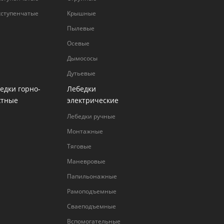
хступенчатые
Крышные
Пылевые
Осевые
Дымососы
Дутьевые
едки горно-
Лебедки
хтные
электрические
Лебедки ручные
Монтажные
Тяговые
Маневровые
Папильонажные
Рамоподъемные
Сваеподъемные
Вспомогательные