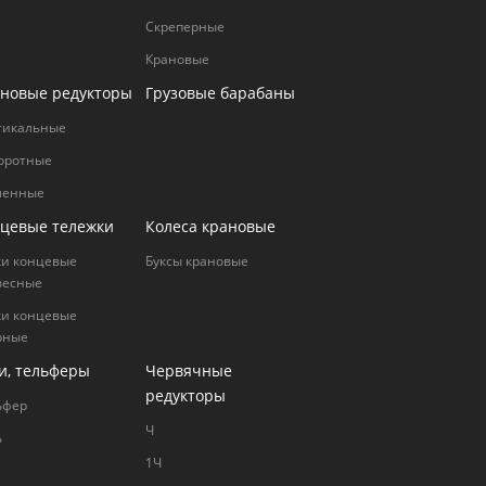
Cкреперные
Крановые
новые редукторы
Грузовые барабаны
тикальные
оротные
ленные
цевые тележки
Колеса крановые
ки концевые
Буксы крановые
весные
ки концевые
рные
и, тельферы
Червячные
редукторы
ьфер
Ч
ь
1Ч