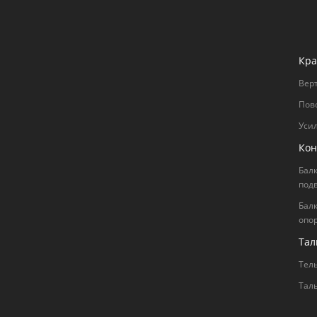
Кра
Вер
Пов
Уси
Кон
Бал
под
Бал
опо
Тал
Тел
Тал