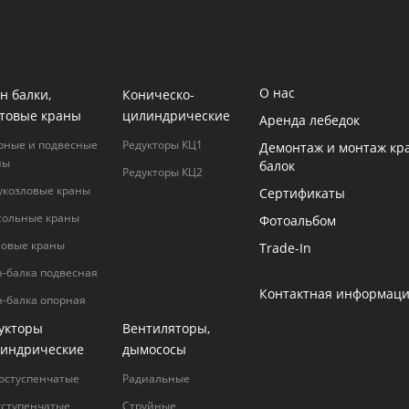
О нас
н балки,
Коническо-
товые краны
цилиндрические
Аренда лебедок
рные и подвесные
Редукторы КЦ1
Демонтаж и монтаж кр
ны
балок
Редукторы КЦ2
укозловые краны
Сертификаты
сольные краны
Фотоальбом
ловые краны
Trade-In
н-балка подвесная
Контактная информац
н-балка опорная
укторы
Вентиляторы,
индрические
дымососы
остуспенчатые
Радиальные
хступенчатые
Струйные