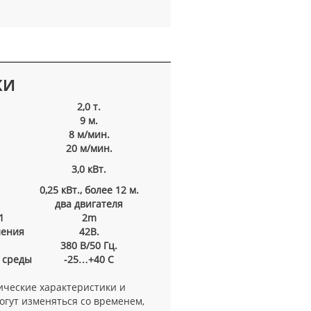
КИ
2,0 т.
9 м.
8 м/мин.
20 м/мин.
3,0 кВт.
0,25 кВт., более 12 м.
два двигателя
1
2m
ления
42В.
380 В/50 Гц.
 среды
-25…+40 С
ческие характеристики и
гут изменяться со временем,