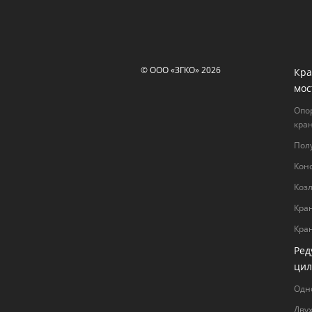
© ООО «ЗГКО» 2026
Кра
мос
Опо
кра
Пол
Кон
Коз
Кра
Кра
Ред
цил
Одн
Дву