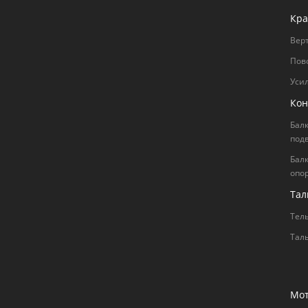
Кра
Вер
Пов
Уси
Кон
Бал
под
Бал
опо
Тал
Тел
Тал
Мот