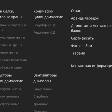
О нас
н балки,
Коническо-
товые краны
цилиндрические
Аренда лебедок
рные и подвесные
Редукторы КЦ1
Демонтаж и монтаж кр
ны
балок
Редукторы КЦ2
укозловые краны
Сертификаты
сольные краны
Фотоальбом
ловые краны
Trade-In
н-балка подвесная
Контактная информац
н-балка опорная
укторы
Вентиляторы,
индрические
дымососы
остуспенчатые
Радиальные
хступенчатые
Струйные
хступенчатые
Крышные
Пылевые