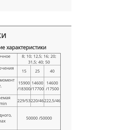
КИ
ие характеристики
очное
8; 10; 12,5; 16; 20;
31,5; 40; 50
ючения
15
25
40
момент
15900
14600
14600
у,
/18300
/17700
/17500
аемая
229/53
220/46
222,5/46
 min
дного,
50000 /50000
max