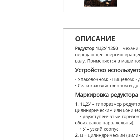
ОПИСАНИЕ
Редуктор 1Ц2У 1250
– механич
передающее энергию вращени
валу. Применяется в машино
Устройство использует
• Упаковочном; • Пищевом; 
• Сельскохозяйственном и др.
Маркировка редуктора 
1
. 1Ц2У – типоразмер редукт
цилиндрическим или коничес
• двухступенчатый горизонт
обоих валов параллельны).
• У – узкий корпус.
2.
Ц – цилиндрический (цили