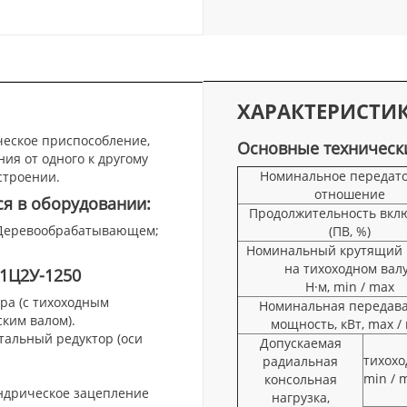
ХАРАКТЕРИСТИ
еское приспособление,
Основные техническ
я от одного к другому
Номинальное передат
строении.
отношение
ся в оборудовании:
Продолжительность вкл
• Деревообрабатывающем;
(ПВ, %)
Номинальный крутящий 
на тихоходном вал
1Ц2У-1250
Н·м, min / max
ора (с тихоходным
Номинальная передав
ким валом).
мощность, кВт, max /
альный редуктор (оси
Допускаемая
тихохо
радиальная
min / 
консольная
ндрическое зацепление
нагрузка,