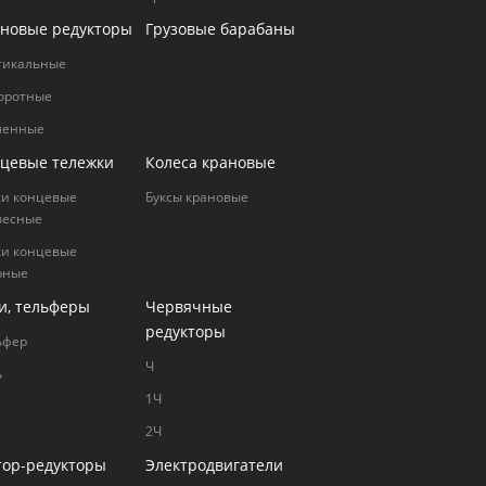
новые редукторы
Грузовые барабаны
тикальные
оротные
ленные
цевые тележки
Колеса крановые
ки концевые
Буксы крановые
весные
ки концевые
рные
и, тельферы
Червячные
редукторы
ьфер
Ч
ь
1Ч
2Ч
ор-редукторы
Электродвигатели