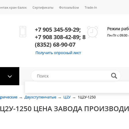
онтаж кран балок
Сертификаты
Фотоальбом
Trade-In
+7 905 345-59-29;
Режим раб
+7 908 308-42-89; 8
Пн-Пт с 09:00 
(8352) 68-90-07
Получить опросный лист
→
→
→
дрические
Двухступенчатые
Ц2У
1Ц2У-1250
1Ц2У-1250 ЦЕНА ЗАВОДА ПРОИЗВОД