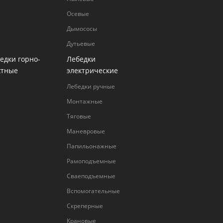
Осевые
Дымососы
Дутьевые
едки горно-
Лебедки
хтные
электрические
Лебедки ручные
Монтажные
Тяговые
Маневровые
Папильонажные
Рамоподъемные
Сваеподъемные
Вспомогательные
Cкреперные
Крановые