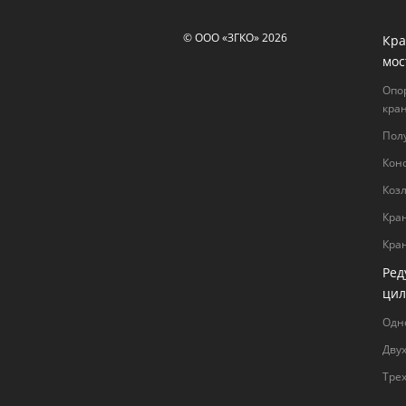
© ООО «ЗГКО» 2026
Кра
мос
Опо
кра
Пол
Кон
Коз
Кра
Кра
Ред
цил
Одн
Дву
Тре