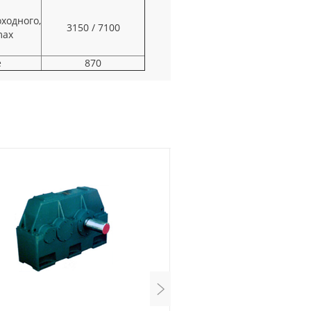
ходного,
3150 / 7100
max
е
870