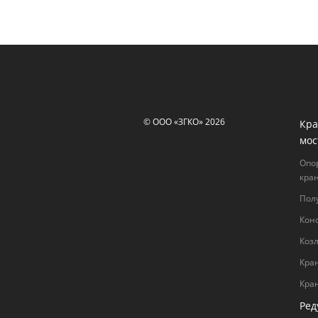
© ООО «ЗГКО» 2026
Кра
мос
Опо
кра
Пол
Кон
Коз
Кра
Кра
Ред