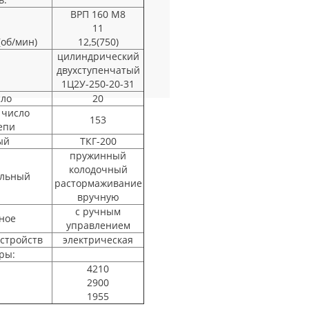
ВРП 160 М8
11
(об/мин)
12,5(750)
цилиндрический
двухступенчатый
1Ц2У-250-20-31
сло
20
 число
153
епи
ый
ТКГ-200
пружинный
колодочный
ельный
растормаживание
вручную
с ручным
ное
управлением
стройств
электрическая
ры:
4210
2900
1955