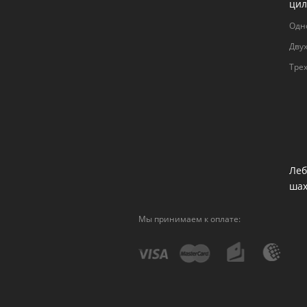
цил
Одн
Дву
Тре
Леб
ша
Мы принимаем к оплате: