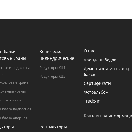
О нас
н балки,
Коническо-
товые краны
цилиндрические
Аренда лебедок
рные и подвесные
Редукторы КЦ1
Демонтаж и монтаж кр
ны
балок
Редукторы КЦ2
укозловые краны
Сертификаты
сольные краны
Фотоальбом
ловые краны
Trade-In
н-балка подвесная
Контактная информац
н-балка опорная
укторы
Вентиляторы,