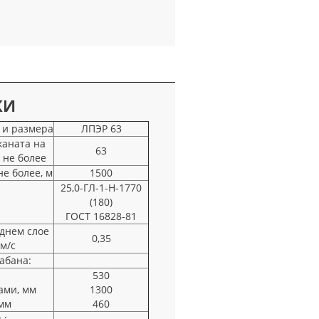
КИ
 и размера
ЛПЭР 63
каната на
63
 не более
е более, м
1500
25,0-ГЛ-1-Н-1770
(180)
ГОСТ 16828-81
еднем слое
0,35
 м/с
абана:
530
ами, мм
1300
мм
460
ь: