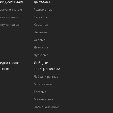
индрические
дымососы
остуспенчатые
Радиальные
хступенчатые
Струйные
хступенчатые
Крышные
Пылевые
Осевые
Дымососы
Дутьевые
едки горно-
Лебедки
хтные
электрические
Лебедки ручные
Монтажные
Тяговые
Маневровые
Папильонажные