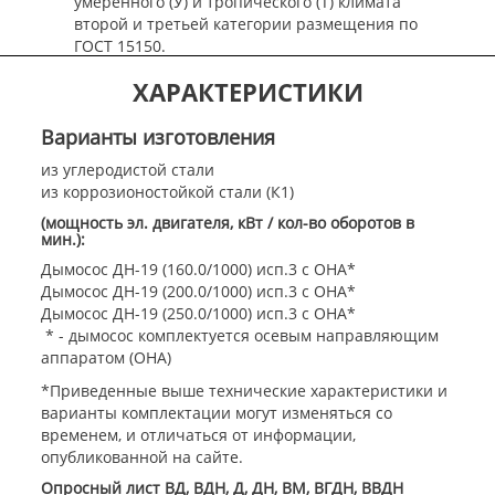
умеренного (У) и тропического (Т) климата
второй и третьей категории размещения по
ГОСТ 15150.
---
Раскрыть содержание описания
Закрыть
ХАРАКТЕРИСТИКИ
содержание
Варианты изготовления
из углеродистой стали
из коррозионостойкой стали (К1)
(мощность эл. двигателя, кВт / кол-во оборотов в
мин.):
Дымосос ДН-19 (160.0/1000) исп.3 с ОНА*
Дымосос ДН-19 (200.0/1000) исп.3 с ОНА*
Дымосос ДН-19 (250.0/1000) исп.3 с ОНА*
* - дымосос комплектуется осевым направляющим
аппаратом (ОНА)
*Приведенные выше технические характеристики и
варианты комплектации могут изменяться со
временем, и отличаться от информации,
опубликованной на сайте.
Опросный лист ВД, ВДН, Д, ДН, ВМ, ВГДН, ВВДН